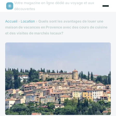
Votre magazine en ligne dédié au voyage et aux
découvertes
Accueil
›
Location
›
Quels sont les avantages de louer une
maison de vacances en Provence avec des cours de cuisine
et des visites de marchés locaux?