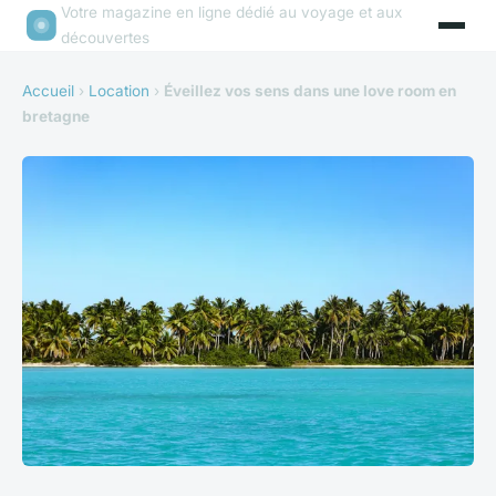
Votre magazine en ligne dédié au voyage et aux
découvertes
Accueil
›
Location
›
Éveillez vos sens dans une love room en
bretagne