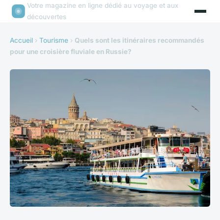
Votre magazine en ligne dédié au voyage et aux
découvertes
Accueil
›
Tourisme
›
Quels sont les itinéraires recommandés
pour une croisière fluviale en Russie?