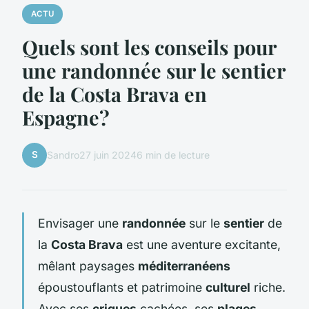
ACTU
Quels sont les conseils pour
une randonnée sur le sentier
de la Costa Brava en
Espagne?
S
Sandro
27 juin 2024
6 min de lecture
Envisager une
randonnée
sur le
sentier
de
la
Costa Brava
est une aventure excitante,
mêlant paysages
méditerranéens
époustouflants et patrimoine
culturel
riche.
Avec ses
criques
cachées, ses
plages