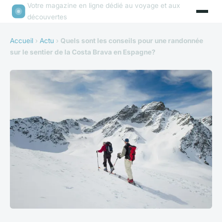
Votre magazine en ligne dédié au voyage et aux
découvertes
Accueil
›
Actu
›
Quels sont les conseils pour une randonnée
sur le sentier de la Costa Brava en Espagne?