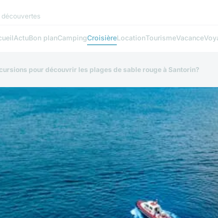
x découvertes
ueil
Actu
Bon plan
Camping
Croisière
Location
Tourisme
Vacance
Voy
cursions pour découvrir les plages de sable rouge à Santorin?