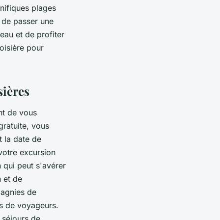
gnifiques plages
r de passer une
eau et de profiter
oisière pour
sières
ant de vous
gratuite
, vous
t la date de
votre excursion
n qui peut s'avérer
n et de
pagnies de
es de voyageurs.
s séjours de