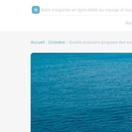
Votre magazine en ligne dédié au voyage et au
Acc
Accueil
›
Croisière
›
Quelle croisière propose des ex