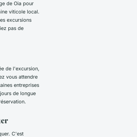
age de Oia pour
ne viticole local.
des excursions
liez pas de
ée de l'excursion,
vez vous attendre
aines entreprises
séjours de longue
réservation.
uer
quer. C'est