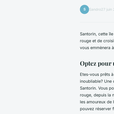
S
Sandro
27 juin
Santorin, cette îl
rouge et de crois
vous emmènera à 
Optez pour 
Etes-vous prêts 
inoubliable? Une 
Santorin. Vous pou
rouge, depuis la m
les amoureux de la
pouvez réserver f