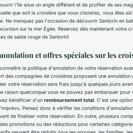
uvrir l'île sous un angle différent et de profiter de ses ma
uelle que soit la croisière que vous choisirez, vous êtes sû
le. Ne manquez pas l'occasion de découvrir Santorin en bat
xcursion sur la mer Égée. Réservez dès maintenant votre cr
ges de sable rouge de Santorin!
annulation et offres spéciales sur les croi
e connaître la politique d'annulation de votre réservation av
art des compagnies de croisières proposent une
annulation 
ler votre réservation sans frais jusqu'à quelques jours avan
une raison quelconque vous ne pouvez pas embarquer pour 
vez bénéficier d'un
remboursement total
. C'est une optio
d'imprévu. Pensez donc à vérifier les conditions d'annulatio
nt de finaliser votre réservation. En outre, plusieurs com
t des promotions ou des réductions pour certaines catégori
arifs peuvent être réduits pour les groupes, les familles, le