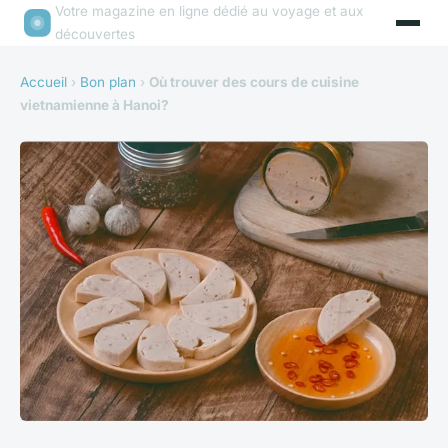
Votre magazine en ligne dédié au voyage et aux
découvertes
Accueil
›
Bon plan
›
Où trouver des cours de cuisine
vietnamienne à Hanoi?